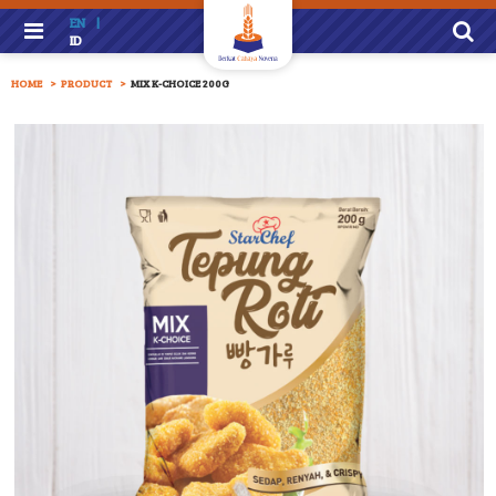
EN
|
ID
HOME
PRODUCT
MIX K-CHOICE 200G